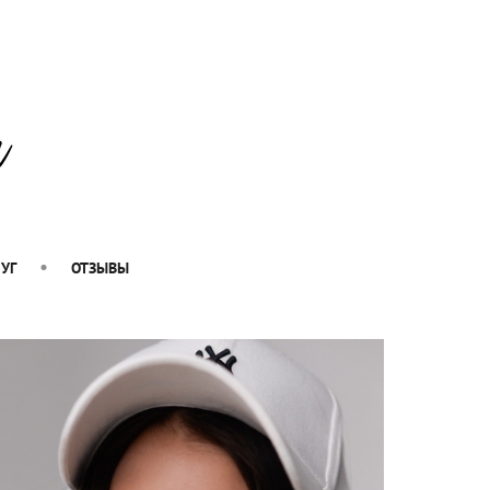
УГ
ОТЗЫВЫ